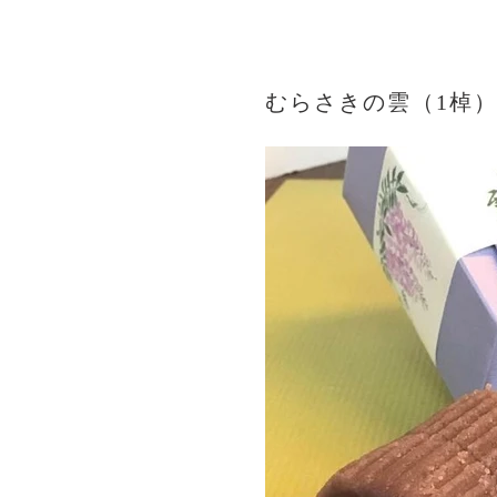
むらさきの雲（1棹