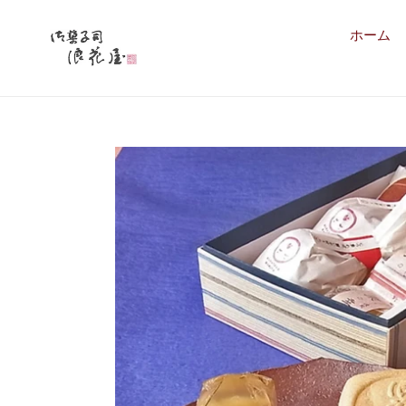
コ
ン
ホーム
テ
ン
ツ
に
ス
キ
ッ
プ
す
る