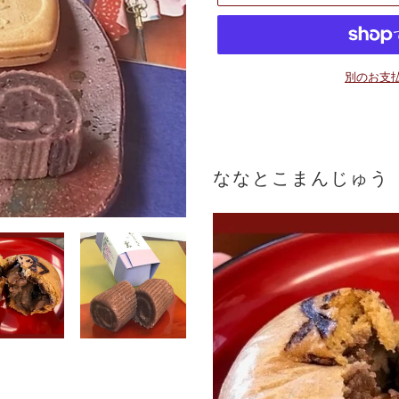
別のお支
カ
ー
ト
に
ななとこまんじゅう
商
品
を
追
加
す
る