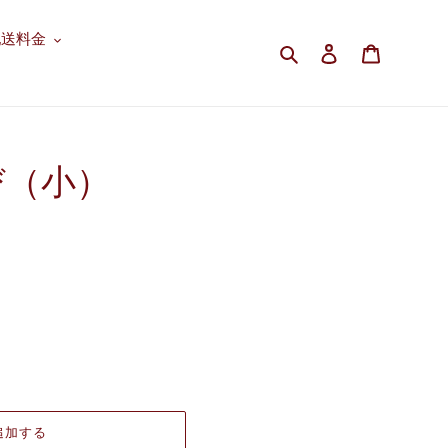
配送料金
検索
ログイン
カート
び（小）
追加する