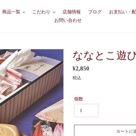
商品一覧
こだわり
店舗情報
ブログ
お支払い・
お問い合わせ
ななとこ遊
通
¥2,850
常
税込
価
格
個数
カートに