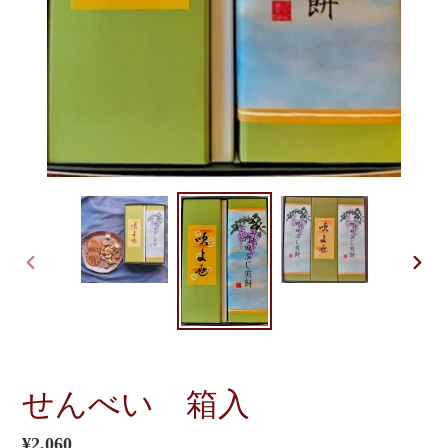
前
次
の
の
ス
ス
ラ
ラ
イ
イ
ド
ド
せんべい 箱入
通
¥2,060