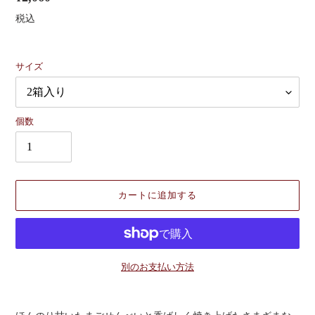
常
税込
価
格
サイズ
個数
カートに追加する
別のお支払い方法
カ
ー