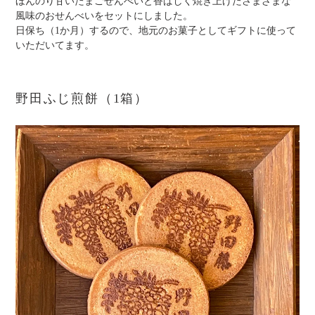
ほんのり甘いたまごせんべいと香ばしく焼き上げたさまざまな
ト
風味のおせんべいをセットにしました。
に
日保ち（1か月）するので、地元のお菓子としてギフトに使って
商
いただいてます。
品
を
追
野田ふじ煎餅（1箱）
加
す
る