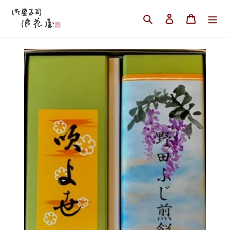
コ
ン
検索
ログイン
カート
テ
ン
ツ
に
ス
キ
ッ
プ
す
る