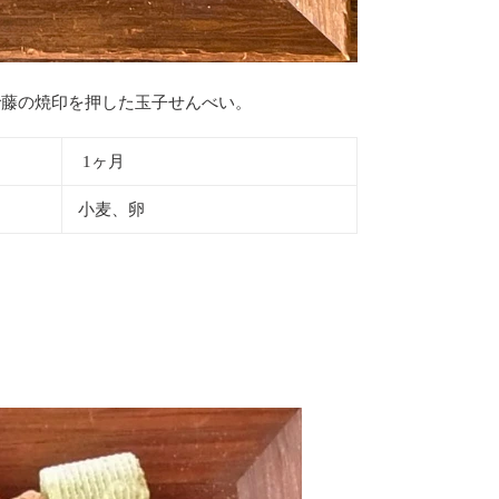
で藤の焼印を押した玉子せんべい。
1ヶ月
小麦、卵