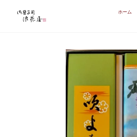
コ
ン
ホーム
テ
ン
ツ
に
ス
キ
ッ
プ
す
る