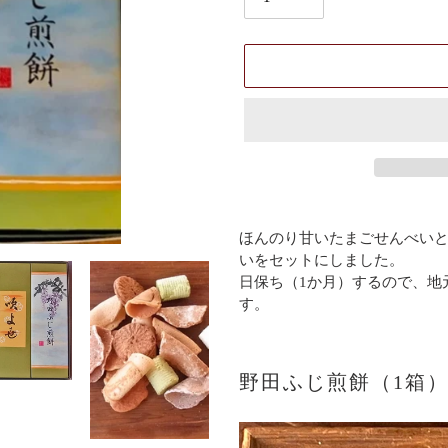
カ
ー
ほんのり甘いたまごせんべい
ト
いをセットにしました。
に
日保ち（1か月）するので、地
商
す。
品
を
追
野田ふじ煎餅（1箱
加
す
る