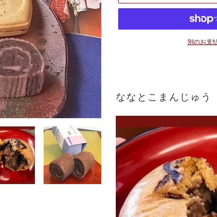
別のお支
カ
ー
ト
に
ななとこまんじゅう
商
品
を
追
加
す
る