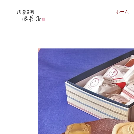
コ
ン
ホーム
テ
ン
ツ
に
ス
キ
ッ
プ
す
る