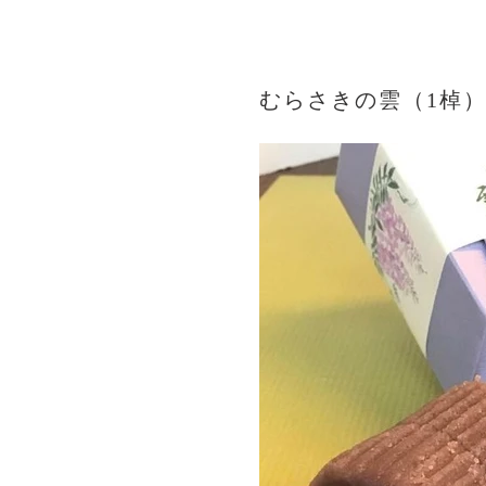
むらさきの雲（1棹