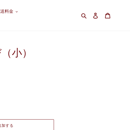
配送料金
検索
ログイン
カート
び（小）
追加する