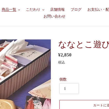
商品一覧
こだわり
店舗情報
ブログ
お支払い・
お問い合わせ
ななとこ遊
通
¥2,850
常
税込
価
格
個数
カートに