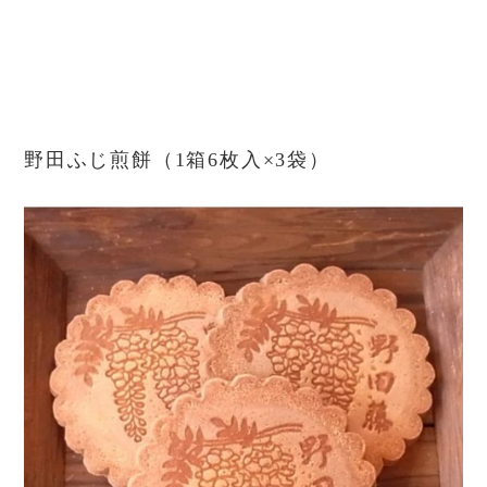
野田ふじ煎餅（1箱6枚入×3袋）