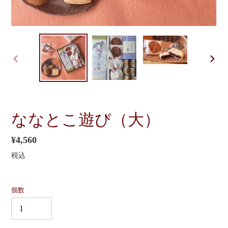
前
次
の
の
ス
ス
ラ
ラ
イ
イ
ななとこ遊び（大）
ド
ド
通
¥4,560
常
税込
価
格
個数