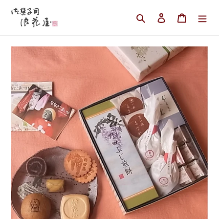
コ
ン
検索
ログイン
カート
テ
ン
ツ
に
ス
キ
ッ
プ
す
る