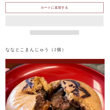
カートに追加する
カ
ー
ななとこまんじゅう（2個）
ト
に
商
品
を
追
加
す
る