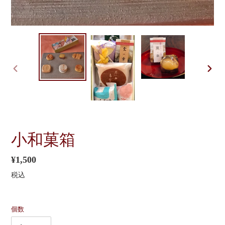
前
次
の
の
ス
ス
ラ
ラ
イ
イ
ド
ド
小和菓箱
通
¥1,500
常
税込
価
格
個数