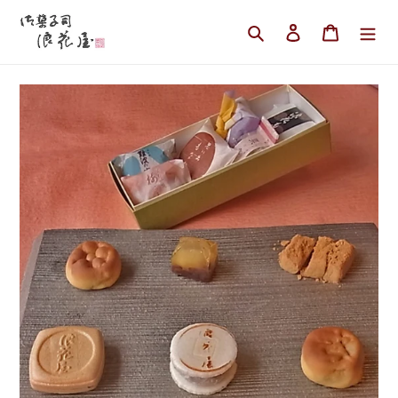
コ
ン
検索
ログイン
カート
テ
ン
ツ
に
ス
キ
ッ
プ
す
る