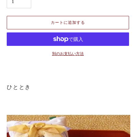
カートに追加する
別のお支払い方法
カ
ー
ト
に
ひととき
商
品
を
追
加
す
る