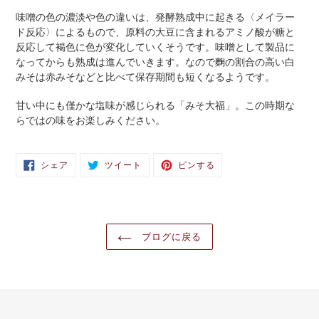
味噌の色の濃淡や色の違いは、発酵熟成中に起きる〈メイラー
ド反応〉によるもので、原料の大豆に含まれるアミノ酸が糖と
反応して褐色に色が変化していくそうです。味噌として製品に
なってからも熟成は進んでいきます。なので麴の割合の高い白
みそは赤みそなどと比べて保存期間も短くなるようです。
甘い中にも僅かな塩味が感じられる「みそ大福」。この時期な
らではの味をお楽しみください。
FACEBOOK
TWITTER
PINTEREST
シェア
ツイート
ピンする
で
に
で
シ
投
ピ
ェ
稿
ン
ア
す
す
す
る
る
る
ブログに戻る